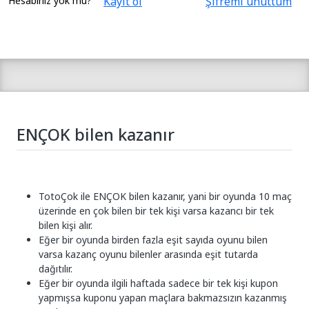
Hesabınız yok mu?
Kayıt ol
Şifremi unuttum
ENÇOK bilen kazanır
TotoÇok ile ENÇOK bilen kazanır, yani bir oyunda 10 maç
üzerinde en çok bilen bir tek kişi varsa kazancı bir tek
bilen kişi alır.
Eğer bir oyunda birden fazla eşit sayıda oyunu bilen
varsa kazanç oyunu bilenler arasında eşit tutarda
dağıtılır.
Eğer bir oyunda ilgili haftada sadece bir tek kişi kupon
yapmışsa kuponu yapan maçlara bakmazsızın kazanmış